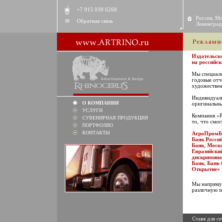
+7 915 039 6268
Россия, Мо
Обратная связь
Ленинградс
Издательс
на российск
Мы специали
годовые отч
художествен
Индивидуаль
О КОМПАНИИ
оригинальны
УСЛУГИ
Компания «
СУВЕНИРНАЯ ПРОДУКЦИЯ
то, что смог
ПОРТФОЛИО
КОНТАКТЫ
АгроПромБ
Банк Росси
Банк
,
Моско
Евразийски
дискримина
Банк
,
Банк 
Открытие»
Мы напрямую
различную 
Ставя для с