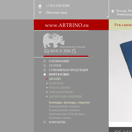
+7 915 039 6268
Россия, Мо
Обратная связь
Ленинградс
О КОМПАНИИ
УСЛУГИ
СУВЕНИРНАЯ ПРОДУКЦИЯ
ПОРТФОЛИО
ДИЗАЙН
КЛИЕНТЫ
ФОТОГАЛЕРЕЯ
WEB-MASTERING
АВТОРСКИЕ РЕШЕНИЯ
Календари, брошюры, открытки
Корпоративные подарки
Корпоративная упаковка
Оригинальные USB флэшки
Бумажные пакеты
КОНТАКТЫ
<<