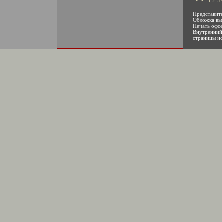
1
2
3
Представит
Обложка вып
Печать офсе
Внутренний 
страницы и